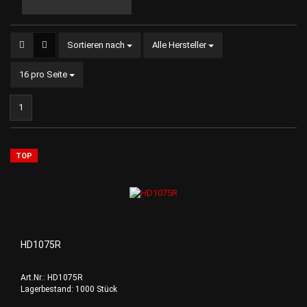
Sortieren nach
Sortieren nach
Alle Hersteller
pro Seite
16 pro Seite
1
TOP
HD1075R
Art.Nr.: HD1075R
Lagerbestand: 1000 Stück