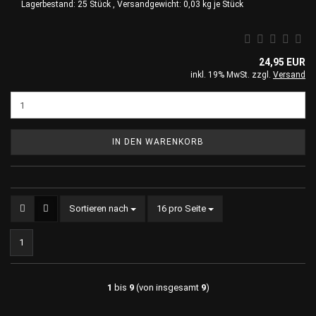
Lagerbestand: 25 Stück , Versandgewicht:
0,03
kg je Stück
24,95 EUR
inkl. 19% MwSt. zzgl.
Versand
IN DEN WARENKORB
Sortieren nach
pro Seite
Sortieren nach
16 pro Seite
1
1
bis
9
(von insgesamt
9
)